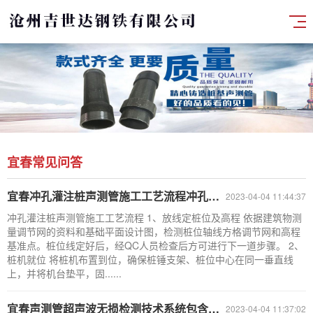
宜春常见问答
宜春冲孔灌注桩声测管施工工艺流程冲孔灌注桩声测管施工工艺流程
2023-04-04 11:44:37
冲孔灌注桩声测管施工工艺流程 1、放线定桩位及高程 依据建筑物测
量调节网的资料和基础平面设计图，检测桩位轴线方格调节网和高程
基准点。桩位线定好后，经QC人员检查后方可进行下一道步骤。 2、
桩机就位 将桩机布置到位，确保桩锤支架、桩位中心在同一垂直线
上，并将机台垫平，固......
宜春声测管超声波无损检测技术系统包含哪些部分？
2023-04-04 11:37:02