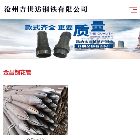
金昌钢花管