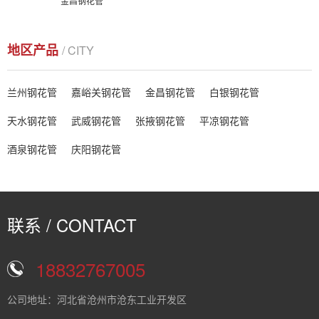
金昌钢花管
地区产品
/ CITY
兰州钢花管
嘉峪关钢花管
金昌钢花管
白银钢花管
天水钢花管
武威钢花管
张掖钢花管
平凉钢花管
酒泉钢花管
庆阳钢花管
联系 / CONTACT
18832767005
公司地址：河北省沧州市沧东工业开发区