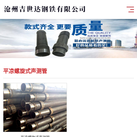
平凉螺旋式声测管