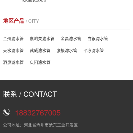
庆阳桥式滤水管
地区产品
/ CITY
兰州滤水管
嘉峪关滤水管
金昌滤水管
白银滤水管
天水滤水管
武威滤水管
张掖滤水管
平凉滤水管
酒泉滤水管
庆阳滤水管
联系 / CONTACT
18832767005
公司地址：河北省沧州市沧东工业开发区