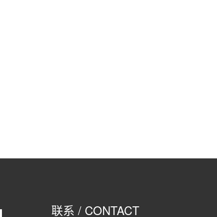
联系 / CONTACT