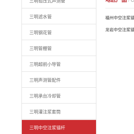
三明钳压式声测管
三明滤水管
福州中空注浆
龙岩中空注浆
三明钢花管
三明管棚管
三明超前小导管
三明声测管配件
三明承台冷却管
三明灌注浆套筒
三明中空注浆锚杆