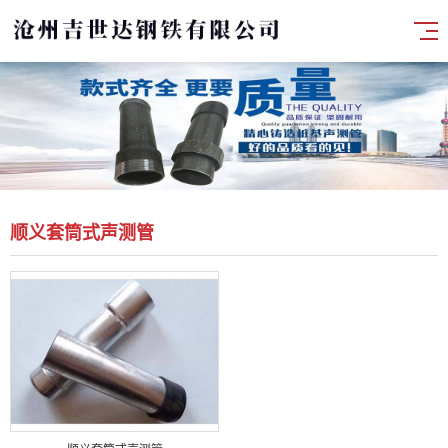
顺义套筒式声测管