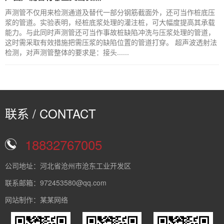
声测管不仅用来检测通道及替代一部分钢筋截面外，还可当作桩底压
浆的管道。实验表明，经桩底浆处理的灌注桩，可大幅度提高其承载
能力。与此同时声测管还可当作事故桩缺陷冲洗与压浆处理的管道，
这时需采取有效措施把需压浆的缺陷位置的管道打穿。 超声波透射法
检测，对声测管整体的要求是：接头......
联系 / CONTACT
18832767005
公司地址：河北省沧州市沧东工业开发区
联系邮箱：972453580@qq.com
网站制作：某某网络