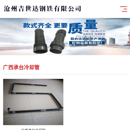
广西承台冷却管