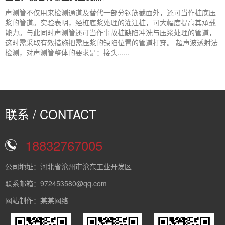
声测管不仅用来检测通道及替代一部分钢筋截面外，还可当作桩底压
浆的管道。实验表明，经桩底浆处理的灌注桩，可大幅度提高其承载
能力。与此同时声测管还可当作事故桩缺陷冲洗与压浆处理的管道，
这时需采取有效措施把需压浆的缺陷位置的管道打穿。 超声波透射法
检测，对声测管整体的要求是：接头......
联系 / CONTACT
18832767005
公司地址：河北省沧州市沧东工业开发区
联系邮箱：972453580@qq.com
网站制作：某某网络