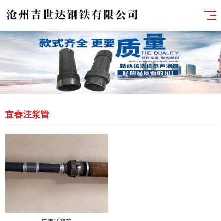
宜春注浆管