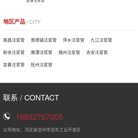
宜春注浆管
地区产品
/ CITY
南昌注浆管
景德镇注浆管
萍乡注浆管
九江注浆管
新余注浆管
鹰潭注浆管
赣州注浆管
吉安注浆管
宜春注浆管
抚州注浆管
联系 / CONTACT
18832767005
公司地址：河北省沧州市沧东工业开发区